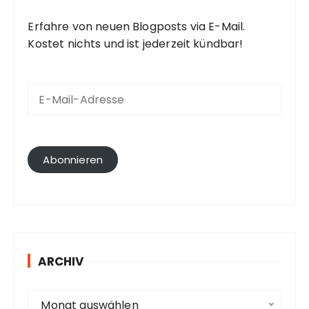
Erfahre von neuen Blogposts via E-Mail.
Kostet nichts und ist jederzeit kündbar!
E
-
M
a
i
l
Abonnieren
-
A
d
r
e
s
ARCHIV
s
e
A
Monat auswählen