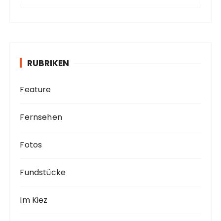
r
c
h
i
v
RUBRIKEN
Feature
Fernsehen
Fotos
Fundstücke
Im Kiez