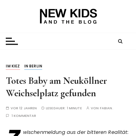
Z
u
m
I
New Kid And The Blog
Ein Väterblog. Est. 2013.
n
h
a
l
t
IM KIEZ
IN BERLIN
s
Totes Baby am Neuköllner
p
r
Weichselplatz gefunden
i
n
VOR 12 JAHREN
LESEDAUER:
1 MINUTE
VON
FABIAN.
g
1 KOMMENTAR
e
n
wischenmeldung aus der bitteren Realität: