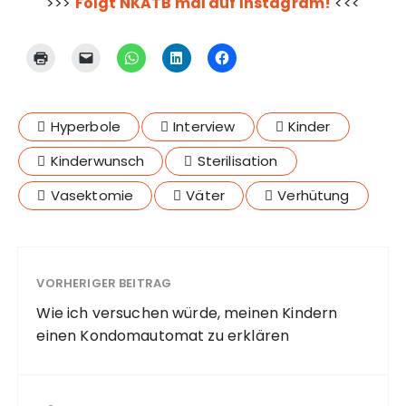
>>>
Folgt NKATB mal auf Instagram!
<<<
Hyperbole
Interview
Kinder
Kinderwunsch
Sterilisation
Vasektomie
Väter
Verhütung
VORHERIGER BEITRAG
Wie ich versuchen würde, meinen Kindern
einen Kondomautomat zu erklären