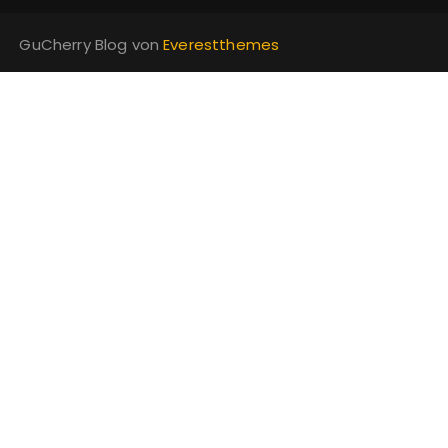
GuCherry Blog von
Everestthemes