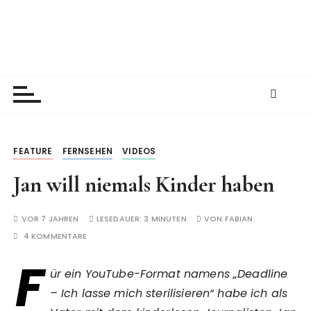
Z
u
m
I
New Kid And The Blog
Ein Väterblog. Est. 2013.
n
h
a
l
t
FEATURE
FERNSEHEN
VIDEOS
s
Jan will niemals Kinder haben
p
r
i
VOR 7 JAHREN
LESEDAUER:
3 MINUTEN
VON
FABIAN.
n
4 KOMMENTARE
g
F
e
ür ein YouTube-Format namens „Deadline
n
– Ich lasse mich sterilisieren“ habe ich als