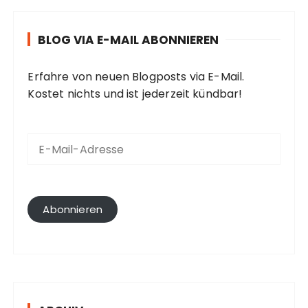
BLOG VIA E-MAIL ABONNIEREN
Erfahre von neuen Blogposts via E-Mail.
Kostet nichts und ist jederzeit kündbar!
E
-
M
a
i
l
Abonnieren
-
A
d
r
e