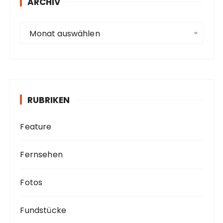
s
ARCHIV
s
e
A
Monat auswählen
r
c
h
i
v
RUBRIKEN
Feature
Fernsehen
Fotos
Fundstücke