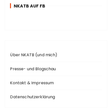
u
NKATB AUF FB
n
a
m
c
m
h
e
:
r
i
Über NKATB (und mich)
e
r
Presse- und Blogschau
u
Kontakt & Impressum
n
g
Datenschutzerklärung
d