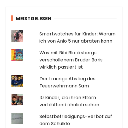
e
r
MEISTGELESEN
B
Smartwatches für Kinder: Warum
e
ich von Anio 5 nur abraten kann
i
Was mit Bibi Blocksbergs
t
verschollenem Bruder Boris
r
wirklich passiert ist
ä
Der traurige Abstieg des
Feuerwehrmann Sam
g
10 Kinder, die ihren Eltern
e
verblüffend ähnlich sehen
Selbstbefriedigungs-Verbot auf
dem Schulklo