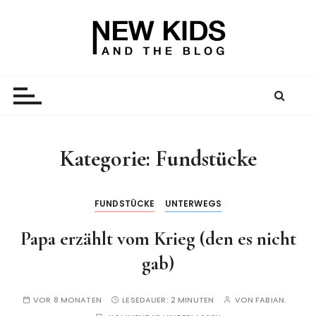
Z
u
m
I
New Kid And The Blog
Ein Väterblog. Est. 2013.
n
h
a
l
t
Kategorie:
Fundstücke
s
p
r
FUNDSTÜCKE
UNTERWEGS
i
Papa erzählt vom Krieg (den es nicht
n
g
gab)
e
n
VOR 8 MONATEN
LESEDAUER:
2 MINUTEN
VON
FABIAN.