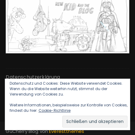
Datenschutzerklärung
Datenschutz und Cookies: Diese Website verwendet Cookies.
Wenn du die Website weiterhin nutzt, stimmst du der
Kontakt & Impressum
Verwendung von Cookies zu.
Weitere Informationen, beispielsweise zur Kontrolle von Cookies,
findest du hier:
Cookie-Richtlinie
GuCherry Blog von
Everestthemes