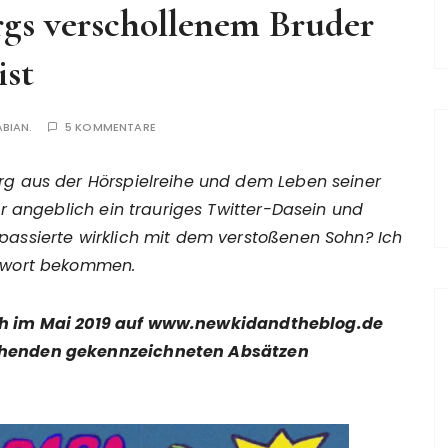
rgs verschollenem Bruder
ist
ABIAN.
5 KOMMENTARE
rg aus der Hörspielreihe und dem Leben seiner
er angeblich ein trauriges Twitter-Dasein und
assierte wirklich mit dem verstoßenen Sohn? Ich
ntwort bekommen.
ch im Mai 2019 auf www.newkidandtheblog.de
echenden gekennzeichneten Absätzen