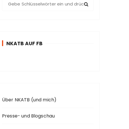
S
u
c
h
e
n
NKATB AUF FB
n
a
c
h
:
Über NKATB (und mich)
Presse- und Blogschau