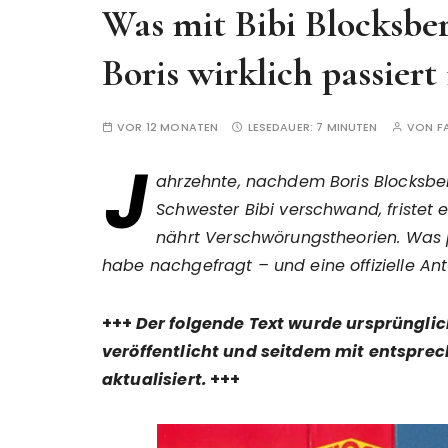
Was mit Bibi Blocksbe
Boris wirklich passiert 
VOR 12 MONATEN
LESEDAUER:
7 MINUTEN
VON
F
J
ahrzehnte, nachdem Boris Blocksbe
Schwester Bibi verschwand, fristet 
nährt Verschwörungstheorien. Was p
habe nachgefragt – und eine offizielle A
+++
Der folgende Text wurde ursprüngli
veröffentlicht und seitdem mit entspr
aktualisiert.
+++