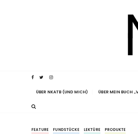
Z
u
m
I
n
h
a
l
t
Ein Väterblog. Est. 2013.
New Kid And Th
s
p
r
ÜBER NKATB (UND MICH)
ÜBER MEIN BUCH „
i
n
g
e
n
FEATURE
FUNDSTÜCKE
LEKTÜRE
PRODUKTE