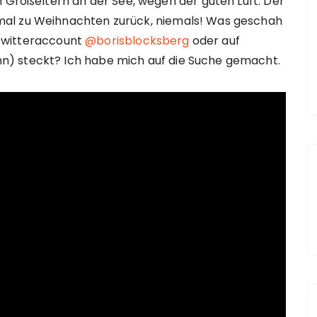
n Großeltern an der See, wegen der guten Luft. Der
mal zu Weihnachten zurück, niemals! Was geschah
m Twitteraccount
@borisblocksberg
oder auf
) steckt? Ich habe mich auf die Suche gemacht.