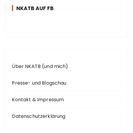
n
NKATB AUF FB
n
a
c
h
:
Über NKATB (und mich)
Presse- und Blogschau
Kontakt & Impressum
Datenschutzerklärung