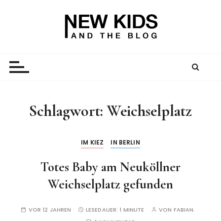
Z
u
m
I
New Kid And The Blog
Ein Väterblog. Est. 2013.
n
h
a
l
t
Schlagwort:
Weichselplatz
s
p
r
IM KIEZ
IN BERLIN
i
Totes Baby am Neuköllner
n
g
Weichselplatz gefunden
e
n
VOR 12 JAHREN
LESEDAUER:
1 MINUTE
VON
FABIAN.