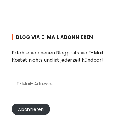
BLOG VIA E-MAIL ABONNIEREN
Erfahre von neuen Blogposts via E-Mail.
Kostet nichts und ist jederzeit kündbar!
E
-
M
a
i
l
Abonnieren
-
A
d