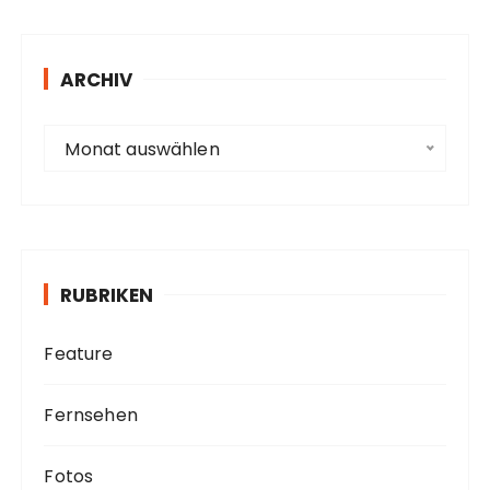
r
e
s
ARCHIV
s
e
A
Monat auswählen
r
c
h
i
v
RUBRIKEN
Feature
Fernsehen
Fotos