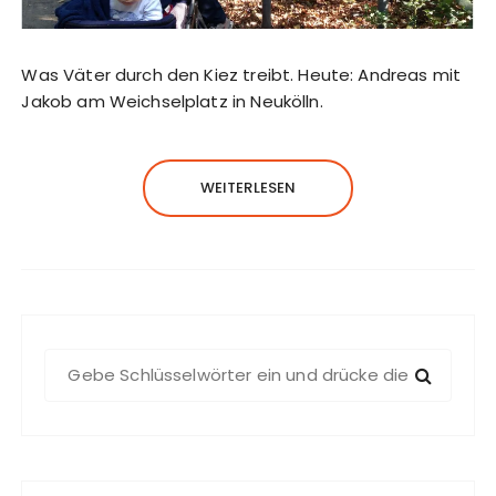
Was Väter durch den Kiez treibt. Heute: Andreas mit
Jakob am Weichselplatz in Neukölln.
WEITERLESEN
S
u
c
h
e