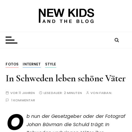
Z
u
m
I
New Kid And The Blog
Ein Väterblog. Est. 2013.
n
h
a
l
t
FOTOS
INTERNET
STYLE
s
In Schweden leben schöne Väter
p
r
i
VOR 11 JAHREN
LESEDAUER:
2 MINUTEN
VON
FABIAN.
n
1 KOMMENTAR
g
O
e
b nun der Gesetzgeber oder der Fotograf
n
Johan Bävman die Schuld trägt: In