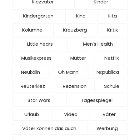
Kiezväter
Kinder
Kindergarten
Kino
Kita
Kolumne
Kreuzberg
Kritik
Little Years
Men's Health
Musikexpress
Mütter
Netflix
Neukölln
Oh Mann
re:publica
Reuterkiez
Rezension
Schule
Star Wars
Tagesspiegel
Urlaub
Video
Väter
Väter können das auch
Werbung