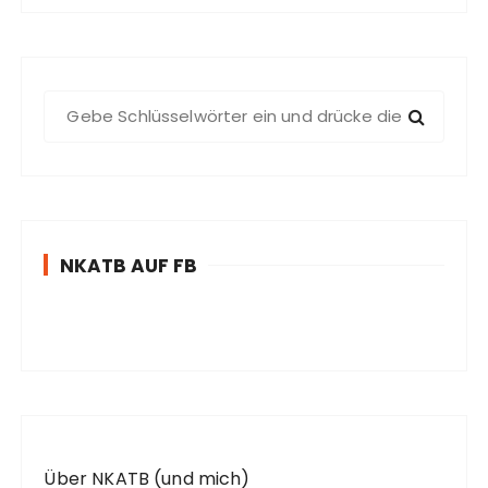
S
u
c
h
e
n
NKATB AUF FB
n
a
c
h
:
Über NKATB (und mich)