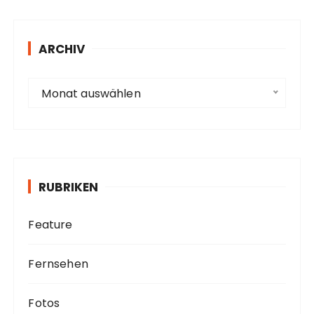
r
e
s
ARCHIV
s
e
A
Monat auswählen
r
c
h
i
v
RUBRIKEN
Feature
Fernsehen
Fotos