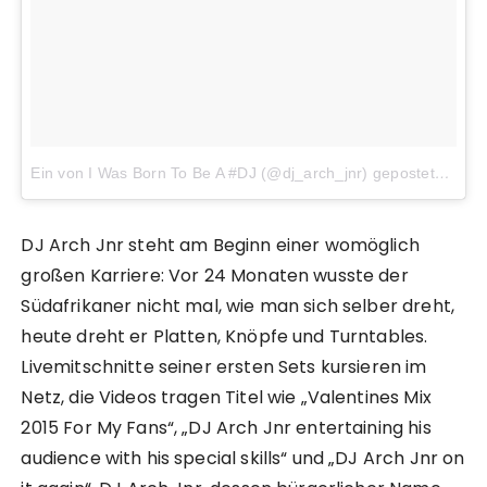
Ein von I Was Born To Be A #DJ (@dj_arch_jnr) gepostetes Video
DJ Arch Jnr steht am Beginn einer womöglich
großen Karriere: Vor 24 Monaten wusste der
Südafrikaner nicht mal, wie man sich selber dreht,
heute dreht er Platten, Knöpfe und Turntables.
Livemitschnitte seiner ersten Sets kursieren im
Netz, die Videos tragen Titel wie „Valentines Mix
2015 For My Fans“, „DJ Arch Jnr entertaining his
audience with his special skills“ und „DJ Arch Jnr on