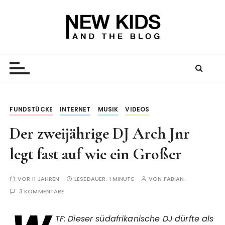
Z
u
m
I
New Kid And The Blog
Ein Väterblog. Est. 2013.
n
h
a
l
t
FUNDSTÜCKE
INTERNET
MUSIK
VIDEOS
s
Der zweijährige DJ Arch Jnr
p
r
legt fast auf wie ein Großer
i
n
VOR 11 JAHREN
LESEDAUER:
1 MINUTE
VON
FABIAN.
g
3 KOMMENTARE
e
n
TF: Dieser südafrikanische DJ dürfte als