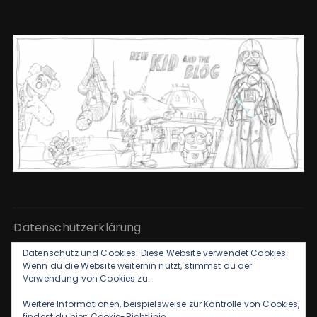
Datenschutzerklärung
Datenschutz und Cookies: Diese Website verwendet Cookies.
Kontakt & Impressum
Wenn du die Website weiterhin nutzt, stimmst du der
Verwendung von Cookies zu.
Weitere Informationen, beispielsweise zur Kontrolle von Cookies,
findest du hier:
Cookie-Richtlinie