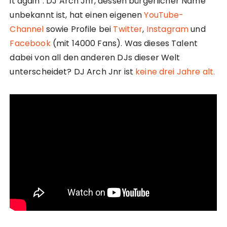
it again“. DJ Arch Jnr, dessen bürgerlicher Name
unbekannt ist, hat einen eigenen
YouTube-
Channel
sowie Profile bei
Twitter
,
Instagram
und
Facebook
(mit 14000 Fans). Was dieses Talent
dabei von all den anderen DJs dieser Welt
unterscheidet? DJ Arch Jnr ist
keine drei Jahre alt.