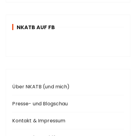
h
e
n
NKATB AUF FB
n
a
c
h
:
Über NKATB (und mich)
Presse- und Blogschau
Kontakt & Impressum