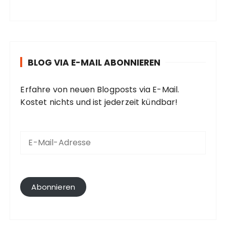
BLOG VIA E-MAIL ABONNIEREN
Erfahre von neuen Blogposts via E-Mail.
Kostet nichts und ist jederzeit kündbar!
E
-
M
a
i
l
Abonnieren
-
A
d