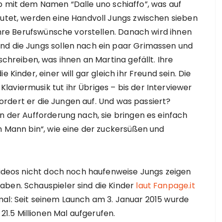
p mit dem Namen “Dalle uno schiaffo”, was auf
eutet, werden eine Handvoll Jungs zwischen sieben
 ihre Berufswünsche vorstellen. Danach wird ihnen
nd die Jungs sollen nach ein paar Grimassen und
reiben, was ihnen an Martina gefällt. Ihre
 Kinder, einer will gar gleich ihr Freund sein. Die
aviermusik tut ihr Übriges – bis der Interviewer
 fordert er die Jungen auf. Und was passiert?
en der Aufforderung nach, sie bringen es einfach
in Mann bin“, wie eine der zuckersüßen und
 Videos nicht doch noch haufenweise Jungs zeigen
aben. Schauspieler sind die Kinder
laut Fanpage.it
llemal: Seit seinem Launch am 3. Januar 2015 wurde
21.5 Millionen Mal aufgerufen.