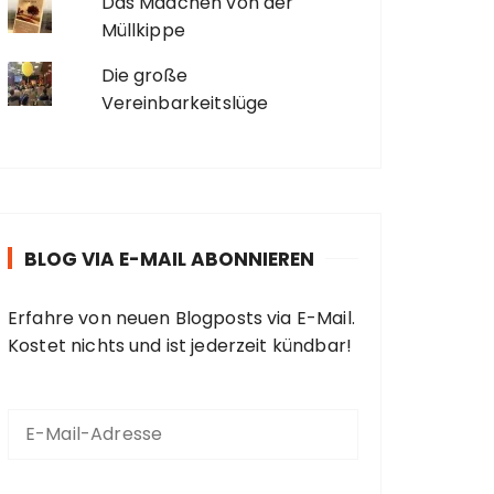
Das Mädchen von der
Müllkippe
Die große
Vereinbarkeitslüge
BLOG VIA E-MAIL ABONNIEREN
Erfahre von neuen Blogposts via E-Mail.
Kostet nichts und ist jederzeit kündbar!
E
-
M
a