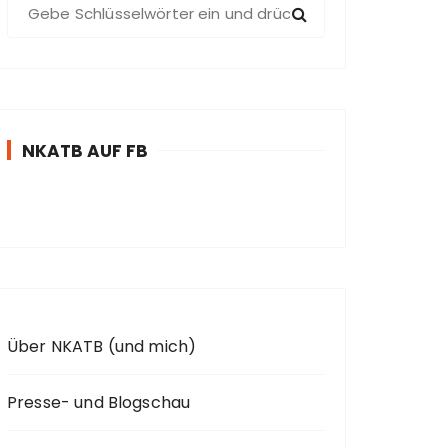
S
u
c
h
e
n
NKATB AUF FB
n
a
c
h
:
Über NKATB (und mich)
Presse- und Blogschau