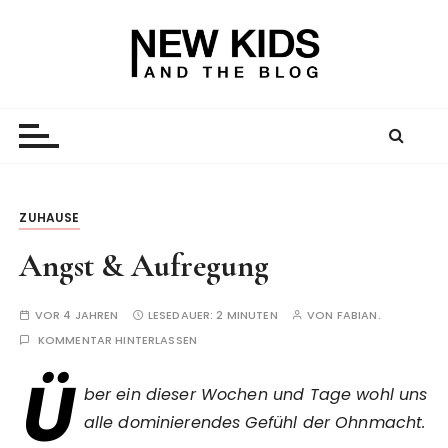
Z
u
m
I
New Kid And The Blog
Ein Väterblog. Est. 2013.
n
h
a
l
t
ZUHAUSE
s
Angst & Aufregung
p
r
i
VOR 4 JAHREN
LESEDAUER:
2 MINUTEN
VON
FABIAN.
n
KOMMENTAR HINTERLASSEN
g
Ü
e
ber ein dieser Wochen und Tage wohl uns
n
alle dominierendes Gefühl der Ohnmacht.