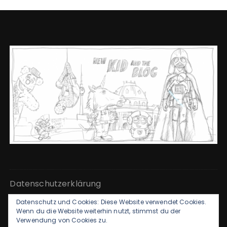
Datenschutzerklärung
Datenschutz und Cookies: Diese Website verwendet Cookies.
Kontakt & Impressum
Wenn du die Website weiterhin nutzt, stimmst du der
Verwendung von Cookies zu.