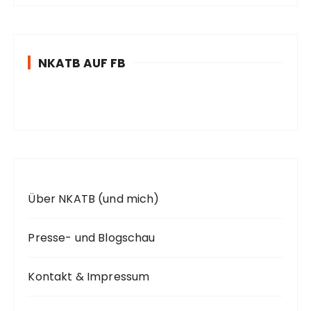
h
e
n
NKATB AUF FB
n
a
c
h
:
Über NKATB (und mich)
Presse- und Blogschau
Kontakt & Impressum