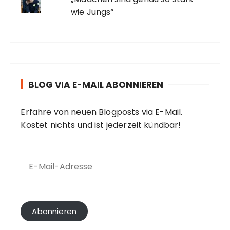
wie Jungs“
BLOG VIA E-MAIL ABONNIEREN
Erfahre von neuen Blogposts via E-Mail.
Kostet nichts und ist jederzeit kündbar!
E
-
M
a
i
l
Abonnieren
-