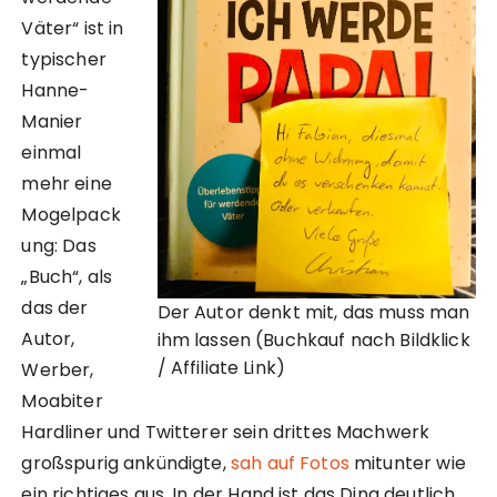
Väter“ ist in
typischer
Hanne-
Manier
einmal
mehr eine
Mogelpack
ung: Das
„Buch“, als
das der
Der Autor denkt mit, das muss man
Autor,
ihm lassen (Buchkauf nach Bildklick
/ Affiliate Link)
Werber,
Moabiter
Hardliner und Twitterer sein drittes Machwerk
großspurig ankündigte,
sah auf Fotos
mitunter wie
ein richtiges aus. In der Hand ist das Ding deutlich