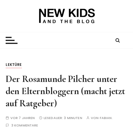
Z
u
m
I
New Kid And The Blog
Ein Väterblog. Est. 2013.
n
h
a
l
t
LEKTÜRE
s
Der Rosamunde Pilcher unter
p
r
den Elternbloggern (macht jetzt
i
n
auf Ratgeber)
g
e
VOR 7 JAHREN
LESEDAUER:
3 MINUTEN
VON
FABIAN.
n
3 KOMMENTARE