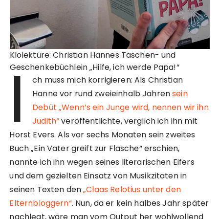
Klolektüre: Christian Hannes Taschen- und
I
Geschenkebüchlein „Hilfe, ich werde Papa!“
ch muss mich korrigieren: Als Christian
Hanne vor rund zweieinhalb Jahren
sein
Debüt „Wenn’s ein Junge wird, nennen wir ihn
Judith“
veröffentlichte, verglich ich ihn mit
Horst Evers. Als vor sechs Monaten sein zweites
Buch „Ein Vater greift zur Flasche“ erschien,
nannte ich ihn wegen seines literarischen Eifers
und dem gezielten Einsatz von Musikzitaten in
seinen Texten den
„Claas Relotius unter den
Elternbloggern“
. Nun, da er kein halbes Jahr später
nachlegt, wäre man vom Output her wohlwollend