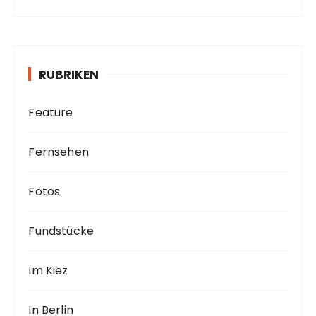
c
h
i
v
RUBRIKEN
Feature
Fernsehen
Fotos
Fundstücke
Im Kiez
In Berlin