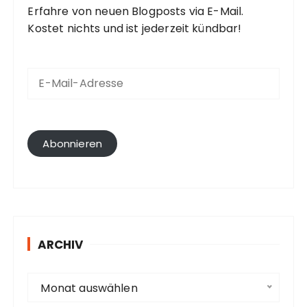
Erfahre von neuen Blogposts via E-Mail.
Kostet nichts und ist jederzeit kündbar!
E
-
M
a
i
l
Abonnieren
-
A
d
r
e
s
ARCHIV
s
e
A
Monat auswählen
r