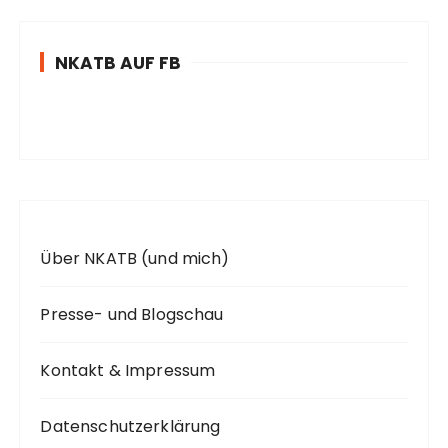
e
n
NKATB AUF FB
n
a
c
h
:
Über NKATB (und mich)
Presse- und Blogschau
Kontakt & Impressum
Datenschutzerklärung