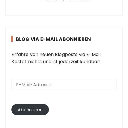
BLOG VIA E-MAIL ABONNIEREN
Erfahre von neuen Blogposts via E-Mail.
Kostet nichts und ist jederzeit kündbar!
E
-
M
a
i
l
Abonnieren
-
A