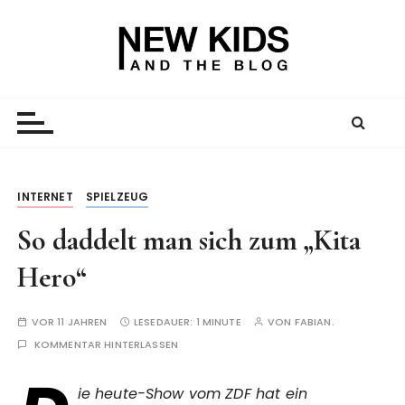
Z
u
m
I
New Kid And The Blog
Ein Väterblog. Est. 2013.
n
h
a
l
t
INTERNET
SPIELZEUG
s
So daddelt man sich zum „Kita
p
r
Hero“
i
n
VOR 11 JAHREN
LESEDAUER:
1 MINUTE
VON
FABIAN.
g
KOMMENTAR HINTERLASSEN
e
n
ie heute-Show vom ZDF hat ein