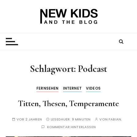
Z
u
m
I
New Kid And The Blog
Ein Väterblog. Est. 2013.
n
h
a
l
t
Schlagwort:
Podcast
s
p
r
FERNSEHEN
INTERNET
VIDEOS
i
Titten, Thesen, Temperamente
n
g
e
VOR 2 JAHREN
LESEDAUER:
9 MINUTEN
VON
FABIAN.
n
KOMMENTAR HINTERLASSEN