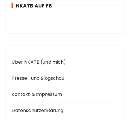
NKATB AUF FB
n
a
c
h
:
Über NKATB (und mich)
Presse- und Blogschau
Kontakt & Impressum
Datenschutzerklärung