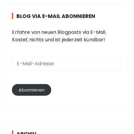
BLOG VIA E-MAIL ABONNIEREN
Erfahre von neuen Blogposts via E-Mail.
Kostet nichts und ist jederzeit kündbar!
E
-
M
a
i
l
Abonnieren
-
A
d
r
e
s
ARCHIV