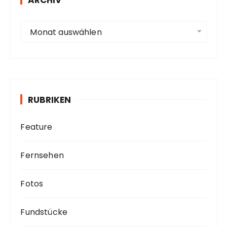
s
e
A
Monat auswählen
r
c
h
i
v
RUBRIKEN
Feature
Fernsehen
Fotos
Fundstücke