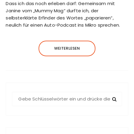
Dass ich das noch erleben darf: Gemeinsam mit
Janine vom „Mummy Mag“ durfte ich, der
selbsterklärte Erfinder des Wortes „paparieren“,
neulich für einen Auto-Podcast ins Mikro sprechen.
WEITERLESEN
S
u
c
h
e
n