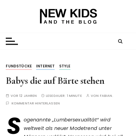
Z
u
m
I
New Kid And The Blog
Ein Väterblog. Est. 2013.
n
h
a
l
t
FUNDSTÜCKE
INTERNET
STYLE
s
Babys die auf Bärte stehen
p
r
i
VOR 12 JAHREN
LESEDAUER:
1 MINUTE
VON
FABIAN.
n
KOMMENTAR HINTERLASSEN
g
S
e
ogenannte „Lumbersexualität“ wird
n
weltweit als neuer Modetrend unter