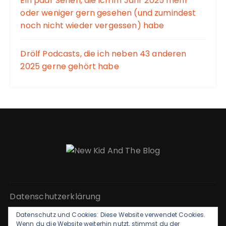
Ein paar Serien, die ich im Jahr 2025 mehr
oder weniger gern gesehen (und zumindest
noch nicht wieder vergessen) habe
Drölf Podcasts, die ich neben 43 anderen
2025 gerne gehört habe
Datenschutzerklärung
Datenschutz und Cookies: Diese Website verwendet Cookies.
Kontakt & Impressum
Wenn du die Website weiterhin nutzt, stimmst du der