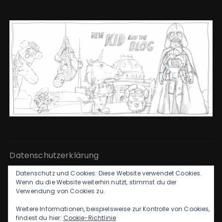
Datenschutzerklärung
Datenschutz und Cookies: Diese Website verwendet Cookies.
Kontakt & Impressum
Wenn du die Website weiterhin nutzt, stimmst du der
Verwendung von Cookies zu.
Weitere Informationen, beispielsweise zur Kontrolle von Cookies,
findest du hier:
Cookie-Richtlinie