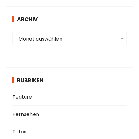
r
e
s
ARCHIV
s
e
A
Monat auswählen
r
c
h
i
v
RUBRIKEN
Feature
Fernsehen
Fotos