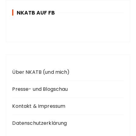
n
NKATB AUF FB
n
a
c
h
:
Über NKATB (und mich)
Presse- und Blogschau
Kontakt & Impressum
Datenschutzerklärung