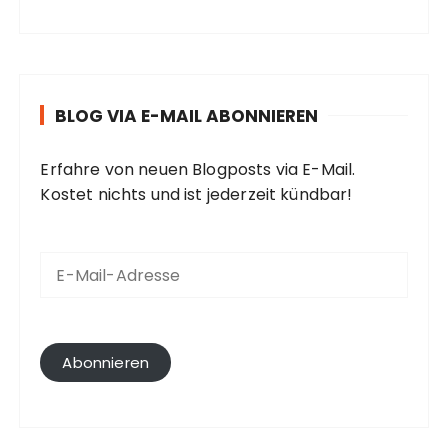
BLOG VIA E-MAIL ABONNIEREN
Erfahre von neuen Blogposts via E-Mail.
Kostet nichts und ist jederzeit kündbar!
E
-
M
a
i
l
Abonnieren
-
A
d