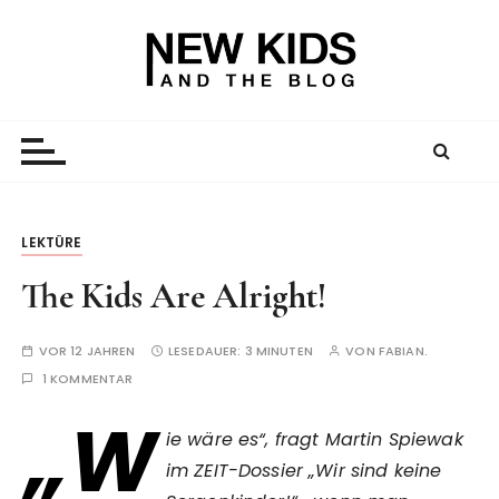
Z
u
m
I
New Kid And The Blog
Ein Väterblog. Est. 2013.
n
h
a
l
t
LEKTÜRE
s
The Kids Are Alright!
p
r
i
VOR 12 JAHREN
LESEDAUER:
3 MINUTEN
VON
FABIAN.
n
1 KOMMENTAR
g
„W
e
ie wäre es“, fragt Martin Spiewak
n
im ZEIT-Dossier „Wir sind keine