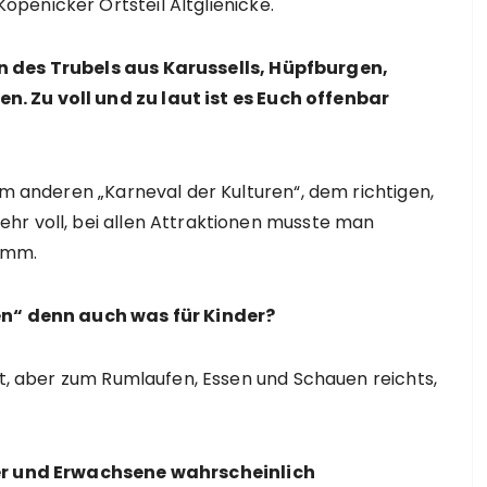
penicker Ortsteil Altglienicke.
n des Trubels aus Karussells, Hüpfburgen,
. Zu voll und zu laut ist es Euch offenbar
im anderen „Karneval der Kulturen“, dem richtigen,
hr voll, bei allen Attraktionen musste man
limm.
ren“ denn auch was für Kinder?
rt, aber zum Rumlaufen, Essen und Schauen reichts,
der und Erwachsene wahrscheinlich