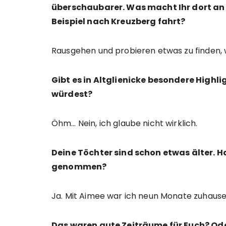
überschaubarer. Was macht Ihr dort an
Beispiel nach Kreuzberg fahrt?
Rausgehen und probieren etwas zu finden, w
Gibt es in Altglienicke besondere Highl
würdest?
Öhm… Nein, ich glaube nicht wirklich.
Deine Töchter sind schon etwas älter. H
genommen?
Ja. Mit Aimee war ich neun Monate zuhause
Das waren gute Zeiträume für Euch? Ode