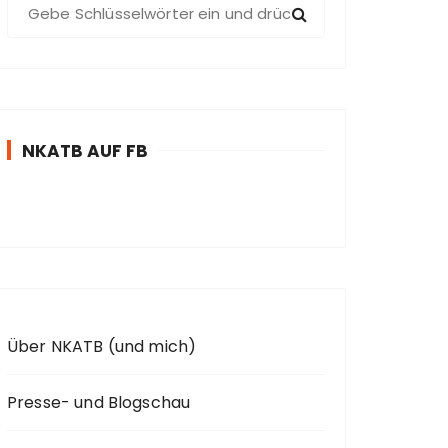
S
u
c
h
e
n
NKATB AUF FB
n
a
c
h
:
Über NKATB (und mich)
Presse- und Blogschau