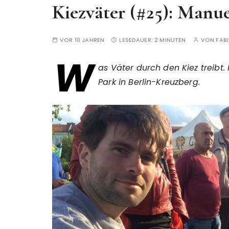
Kiezväter (#25): Manu
VOR 10 JAHREN
LESEDAUER:
2 MINUTEN
VON
FABI
W
as Väter durch den Kiez treibt.
Park in Berlin-Kreuzberg.