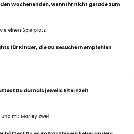
 den Wochenenden, wenn Ihr nicht gerade zum
ie einen Spielplatz.
ights für Kinder, die Du Besuchern empfehlen
attest Du damals jeweils Elternzeit
 und mit Marley zwei.
r hättest Du es im Nachhinein lieber anders