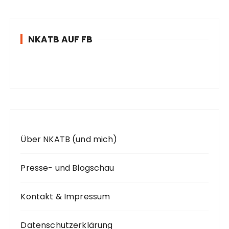
h
e
n
NKATB AUF FB
n
a
c
h
:
Über NKATB (und mich)
Presse- und Blogschau
Kontakt & Impressum
Datenschutzerklärung