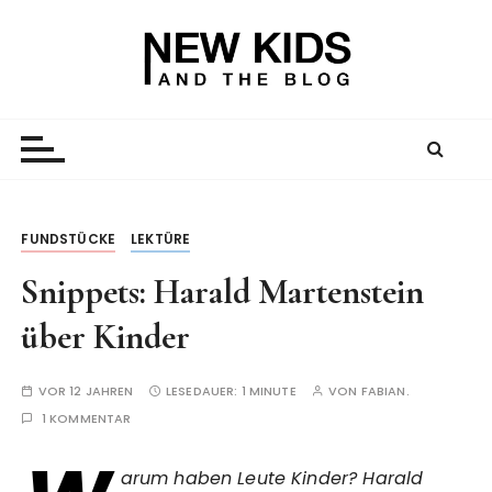
Z
u
m
I
New Kid And The Blog
Ein Väterblog. Est. 2013.
n
h
a
l
t
FUNDSTÜCKE
LEKTÜRE
s
Snippets: Harald Martenstein
p
r
über Kinder
i
n
VOR 12 JAHREN
LESEDAUER:
1 MINUTE
VON
FABIAN.
g
1 KOMMENTAR
e
n
arum haben Leute Kinder? Harald