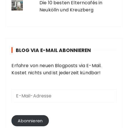
Die 10 besten Elterncafés in
Neukölln und Kreuzberg
BLOG VIA E-MAIL ABONNIEREN
Erfahre von neuen Blogposts via E-Mail.
Kostet nichts und ist jederzeit kündbar!
E
-
M
a
i
l
Abonnieren
-