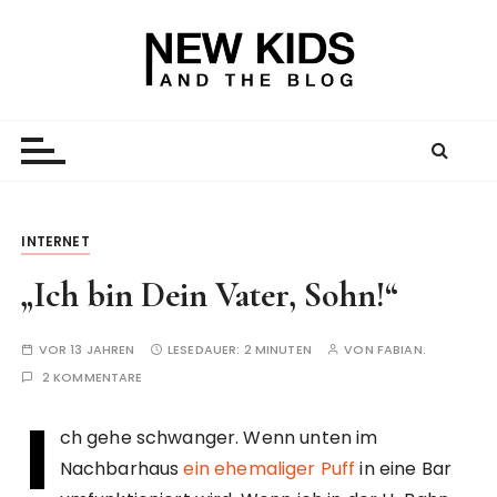
Z
u
m
I
New Kid And The Blog
Ein Väterblog. Est. 2013.
n
h
a
l
t
INTERNET
s
„Ich bin Dein Vater, Sohn!“
p
r
i
VOR 13 JAHREN
LESEDAUER:
2 MINUTEN
VON
FABIAN.
n
2 KOMMENTARE
g
I
e
ch gehe schwanger. Wenn unten im
n
Nachbarhaus
ein ehemaliger Puff
in eine Bar