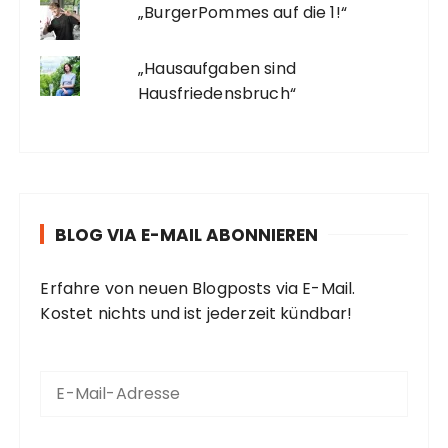
„BurgerPommes auf die 1!“
„Hausaufgaben sind
Hausfriedensbruch“
BLOG VIA E-MAIL ABONNIEREN
Erfahre von neuen Blogposts via E-Mail.
Kostet nichts und ist jederzeit kündbar!
E
-
M
a