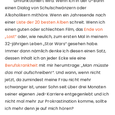
umfunktioniert wird. Wenn ich in der U-Bahn
einen Dialog von Schulschwänzern oder
Alkoholikern mithöre. Wenn ein Jahresende nach
einer
Liste der 20 besten Alben
schreit. Wenn ich
einen guten oder schlechten Film, das
Ende von
„Lost“
oder, wie neulich, zum ersten Mal in meinem
32-jährigen Leben „Star Wars“ gesehen habe.
Immer dann nämlich denke ich diesen einen Satz,
dessen Inhalt ich an jeder Ecke wie eine
Berufskrankheit
mit mir herumtrage:
„Man müsste
das mal aufschreiben!“
. Und wann, wenn nicht
jetzt, da zumindest meine Frau nicht mehr
schwanger ist, unser Sohn seit über drei Monaten
seiner eigenen Jedi-Karriere entgegenlebt und ich
nicht mal mehr zur Prokrastination komme, sollte
ich mehr denn je auf mich hören?