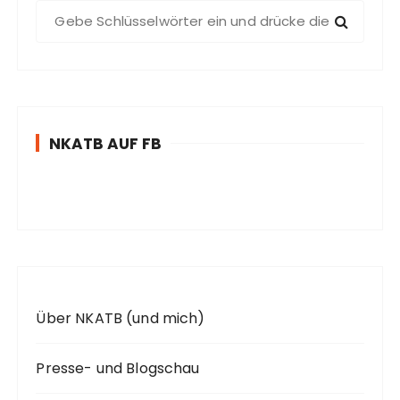
S
u
c
h
e
n
NKATB AUF FB
n
a
c
h
:
Über NKATB (und mich)
Presse- und Blogschau