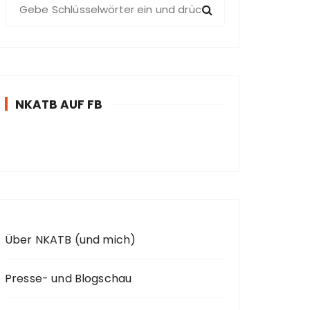
S
u
c
h
e
n
NKATB AUF FB
n
a
c
h
:
Über NKATB (und mich)
Presse- und Blogschau