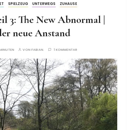
ET
SPIELZEUG
UNTERWEGS
ZUHAUSE
il 3: The New Abnormal |
der neue Anstand
 MINUTEN
VON
FABIAN.
1 KOMMENTAR