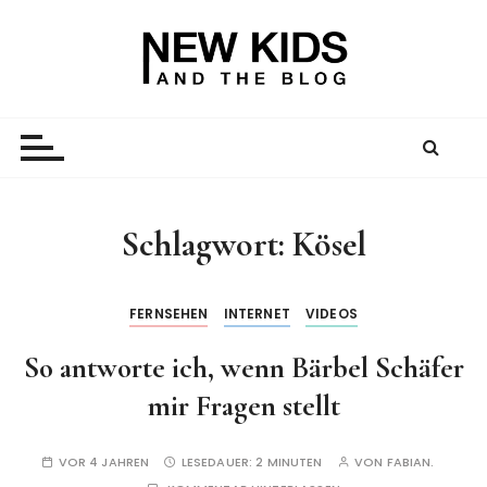
Z
u
m
I
New Kid And The Blog
Ein Väterblog. Est. 2013.
n
h
a
l
t
Schlagwort:
Kösel
s
p
r
FERNSEHEN
INTERNET
VIDEOS
i
So antworte ich, wenn Bärbel Schäfer
n
g
mir Fragen stellt
e
n
VOR 4 JAHREN
LESEDAUER:
2 MINUTEN
VON
FABIAN.