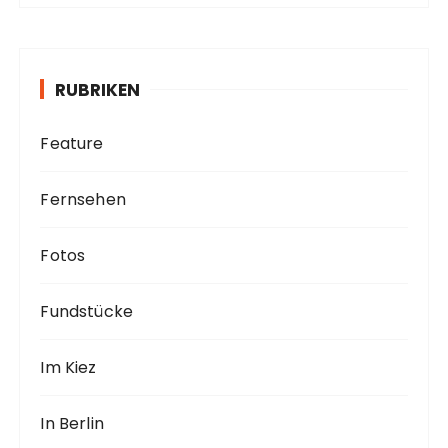
h
i
v
RUBRIKEN
Feature
Fernsehen
Fotos
Fundstücke
Im Kiez
In Berlin