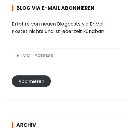
BLOG VIA E-MAIL ABONNIEREN
Erfahre von neuen Blogposts via E-Mail.
Kostet nichts und ist jederzeit kündbar!
E
-
M
a
i
l
Abonnieren
-
A
d
r
e
s
ARCHIV
s