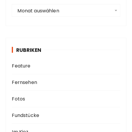
e
A
Monat auswählen
r
c
h
i
v
RUBRIKEN
Feature
Fernsehen
Fotos
Fundstücke
Im Kiez