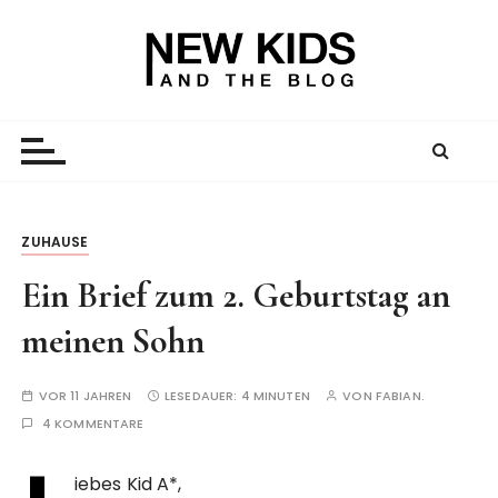
Z
u
m
I
New Kid And The Blog
Ein Väterblog. Est. 2013.
n
h
a
l
t
ZUHAUSE
s
Ein Brief zum 2. Geburtstag an
p
r
meinen Sohn
i
n
VOR 11 JAHREN
LESEDAUER:
4 MINUTEN
VON
FABIAN.
g
4 KOMMENTARE
e
n
iebes Kid A*,