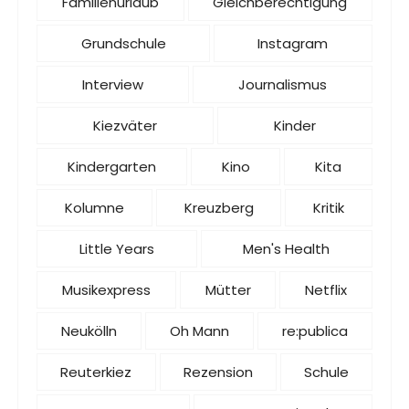
Familienurlaub
Gleichberechtigung
Grundschule
Instagram
Interview
Journalismus
Kiezväter
Kinder
Kindergarten
Kino
Kita
Kolumne
Kreuzberg
Kritik
Little Years
Men's Health
Musikexpress
Mütter
Netflix
Neukölln
Oh Mann
re:publica
Reuterkiez
Rezension
Schule