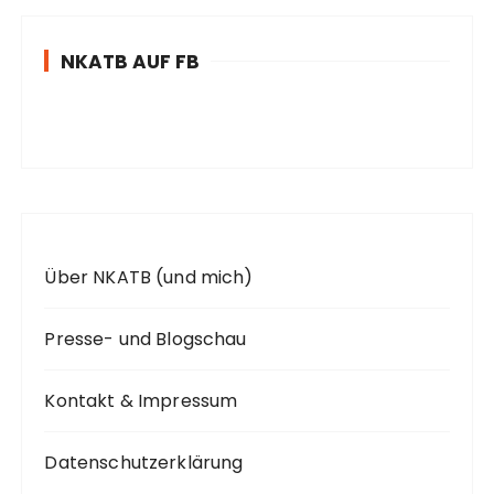
e
n
NKATB AUF FB
n
a
c
h
:
Über NKATB (und mich)
Presse- und Blogschau
Kontakt & Impressum
Datenschutzerklärung