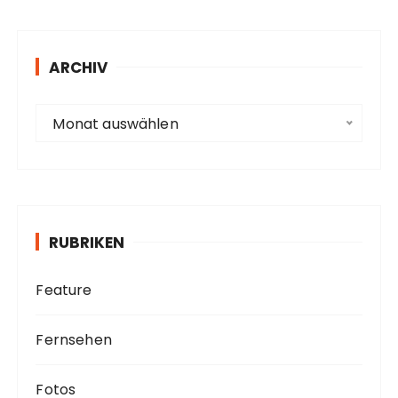
r
e
s
ARCHIV
s
e
A
Monat auswählen
r
c
h
i
v
RUBRIKEN
Feature
Fernsehen
Fotos