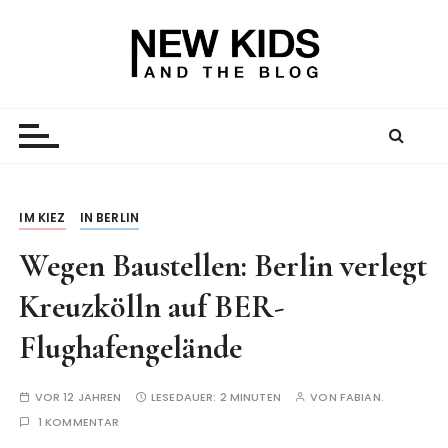
Z
u
m
I
New Kid And The Blog
Ein Väterblog. Est. 2013.
n
h
a
l
t
IM KIEZ
IN BERLIN
s
Wegen Baustellen: Berlin verlegt
p
r
Kreuzkölln auf BER-
i
n
Flughafengelände
g
e
VOR 12 JAHREN
LESEDAUER:
2 MINUTEN
VON
FABIAN.
n
1 KOMMENTAR