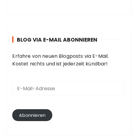
BLOG VIA E-MAIL ABONNIEREN
Erfahre von neuen Blogposts via E-Mail.
Kostet nichts und ist jederzeit kündbar!
E
-
M
a
i
l
Abonnieren
-
A
d