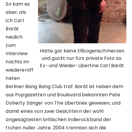
So kam es
aber, als
ich Carl
Barât
neulich
zum
Hatte gar keine Ellbogenschmerzen
Interview
und guckt nur fürs private Foto so:
nachts im
Ex- und Wieder-Libertine Carl Barât
wiedereröff
neten
Berliner Bang Bang Club traf. Barât ist neben dem
aus Popgazetten und Boulevard bekannten Pete
Doherty Sänger von The Libertines gewesen, und
damit eines von zwei Gesichtern der wohl
angesagtesten britischen Indierockband der
frühen nuller Jahre. 2004 trennten sich die