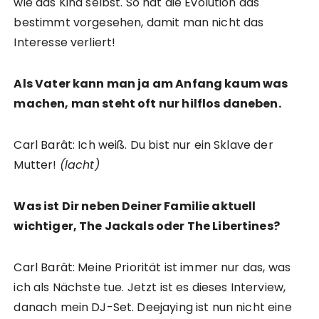
wie das Kind selbst. So hat die Evolution das
bestimmt vorgesehen, damit man nicht das
Interesse verliert!
Als Vater kann man ja am Anfang kaum was
machen, man steht oft nur hilflos daneben.
Carl Barât: Ich weiß. Du bist nur ein Sklave der
Mutter!
(lacht)
Was ist Dir neben Deiner Familie aktuell
wichtiger, The Jackals oder The Libertines?
Carl Barât: Meine Priorität ist immer nur das, was
ich als Nächste tue. Jetzt ist es dieses Interview,
danach mein DJ-Set. Deejaying ist nun nicht eine