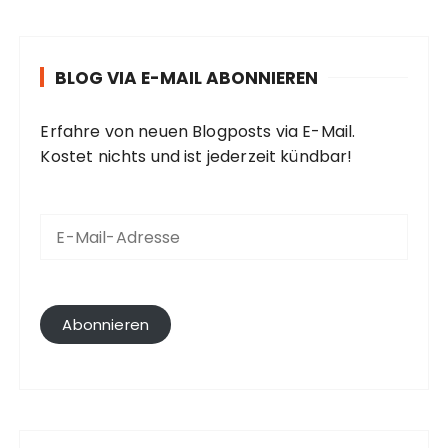
BLOG VIA E-MAIL ABONNIEREN
Erfahre von neuen Blogposts via E-Mail.
Kostet nichts und ist jederzeit kündbar!
E
-
M
a
i
l
Abonnieren
-
A
d
r
e