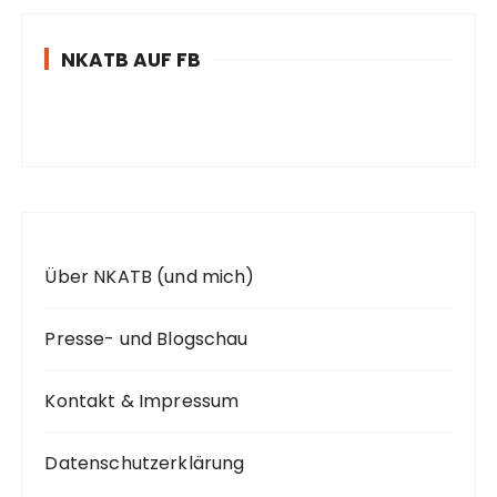
e
n
NKATB AUF FB
n
a
c
h
:
Über NKATB (und mich)
Presse- und Blogschau
Kontakt & Impressum
Datenschutzerklärung