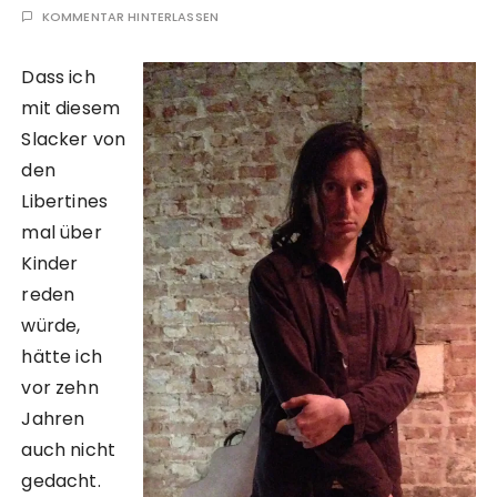
KOMMENTAR HINTERLASSEN
Dass ich
mit diesem
Slacker von
den
Libertines
mal über
Kinder
reden
würde,
hätte ich
vor zehn
Jahren
auch nicht
gedacht.