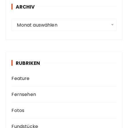
s
ARCHIV
s
e
A
Monat auswählen
r
c
h
i
v
RUBRIKEN
Feature
Fernsehen
Fotos
Fundstücke