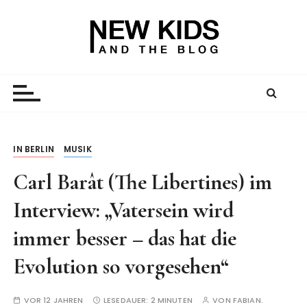
Z
u
m
I
New Kid And The Blog
Ein Väterblog. Est. 2013.
n
h
a
l
t
IN BERLIN
MUSIK
s
Carl Barât (The Libertines) im
p
r
Interview: „Vatersein wird
i
n
immer besser – das hat die
g
Evolution so vorgesehen“
e
n
VOR 12 JAHREN
LESEDAUER:
2 MINUTEN
VON
FABIAN.