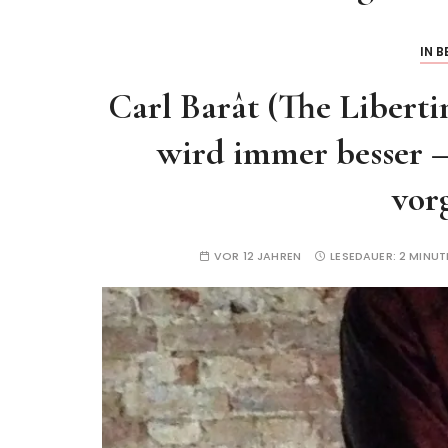
IN B
Carl Barât (The Liberti
wird immer besser – 
vor
VOR 12 JAHREN
LESEDAUER:
2 MINUT