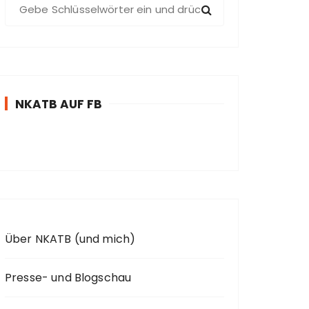
S
u
c
h
e
n
NKATB AUF FB
n
a
c
h
:
Über NKATB (und mich)
Presse- und Blogschau