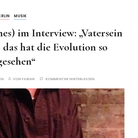
ERLIN
MUSIK
nes) im Interview: „Vatersein
das hat die Evolution so
gesehen“
EN
VON
FABIAN.
KOMMENTAR HINTERLASSEN