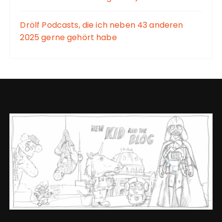
Drölf Podcasts, die ich neben 43 anderen
2025 gerne gehört habe