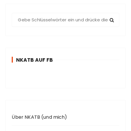
S
u
c
h
e
n
NKATB AUF FB
n
a
c
h
:
Über NKATB (und mich)