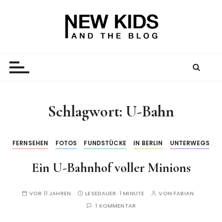
Z
u
m
I
New Kid And The Blog
Ein Väterblog. Est. 2013.
n
h
a
l
t
Schlagwort:
U-Bahn
s
p
r
FERNSEHEN
FOTOS
FUNDSTÜCKE
IN BERLIN
UNTERWEGS
i
Ein U-Bahnhof voller Minions
n
g
e
VOR 11 JAHREN
LESEDAUER:
1 MINUTE
VON
FABIAN.
n
1 KOMMENTAR