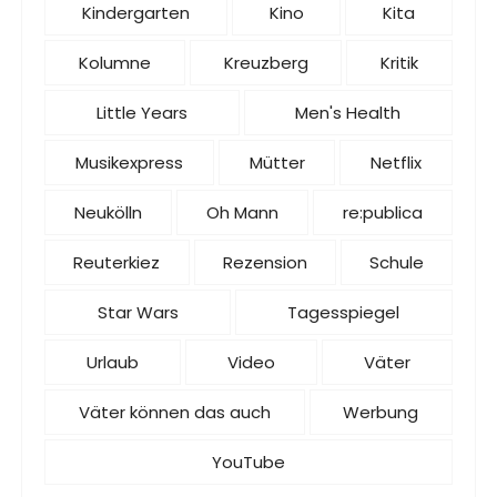
Kindergarten
Kino
Kita
Kolumne
Kreuzberg
Kritik
Little Years
Men's Health
Musikexpress
Mütter
Netflix
Neukölln
Oh Mann
re:publica
Reuterkiez
Rezension
Schule
Star Wars
Tagesspiegel
Urlaub
Video
Väter
Väter können das auch
Werbung
YouTube