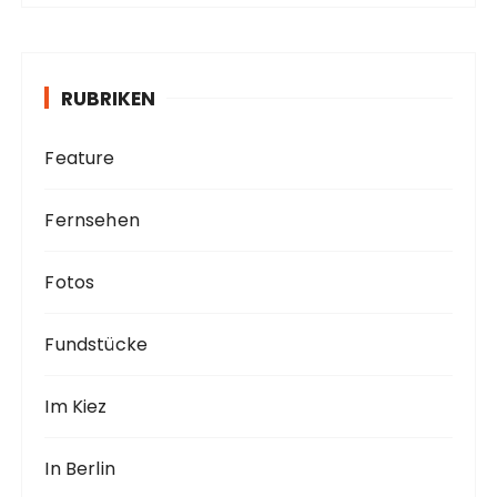
h
i
v
RUBRIKEN
Feature
Fernsehen
Fotos
Fundstücke
Im Kiez
In Berlin