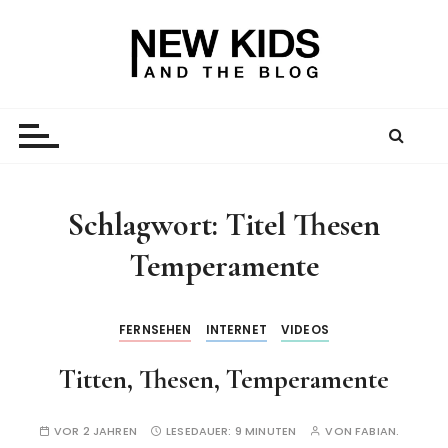
Z
u
m
I
New Kid And The Blog
Ein Väterblog. Est. 2013.
n
h
a
l
t
Schlagwort:
Titel Thesen
s
Temperamente
p
r
i
FERNSEHEN
INTERNET
VIDEOS
n
g
Titten, Thesen, Temperamente
e
n
VOR 2 JAHREN
LESEDAUER:
9 MINUTEN
VON
FABIAN.