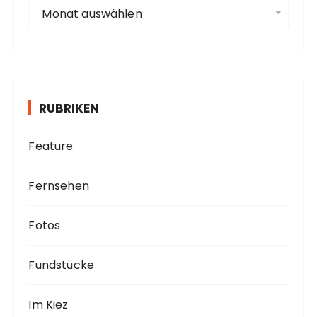
e
A
Monat auswählen
r
c
h
i
v
RUBRIKEN
Feature
Fernsehen
Fotos
Fundstücke
Im Kiez