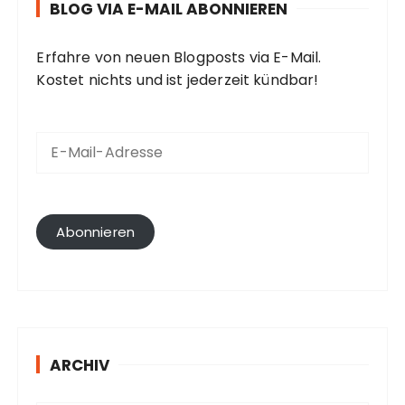
BLOG VIA E-MAIL ABONNIEREN
Erfahre von neuen Blogposts via E-Mail.
Kostet nichts und ist jederzeit kündbar!
E
-
M
a
i
l
Abonnieren
-
A
d
r
e
s
ARCHIV
s