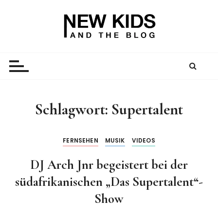
Z
u
m
I
New Kid And The Blog
Ein Väterblog. Est. 2013.
n
h
a
l
t
Schlagwort:
Supertalent
s
p
r
FERNSEHEN
MUSIK
VIDEOS
i
DJ Arch Jnr begeistert bei der
n
g
südafrikanischen „Das Supertalent“-
e
Show
n