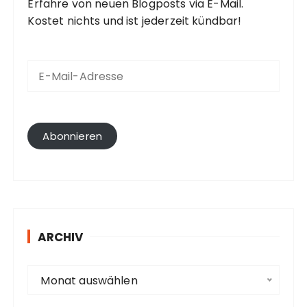
Erfahre von neuen Blogposts via E-Mail.
Kostet nichts und ist jederzeit kündbar!
E
-
M
a
i
l
Abonnieren
-
A
d
r
e
s
ARCHIV
s
e
A
Monat auswählen
r