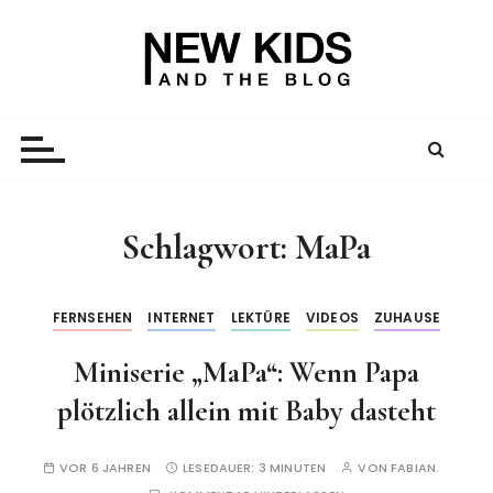
Z
u
m
I
New Kid And The Blog
Ein Väterblog. Est. 2013.
n
h
a
l
t
Schlagwort:
MaPa
s
p
r
FERNSEHEN
INTERNET
LEKTÜRE
VIDEOS
ZUHAUSE
i
Miniserie „MaPa“: Wenn Papa
n
g
plötzlich allein mit Baby dasteht
e
n
VOR 6 JAHREN
LESEDAUER:
3 MINUTEN
VON
FABIAN.