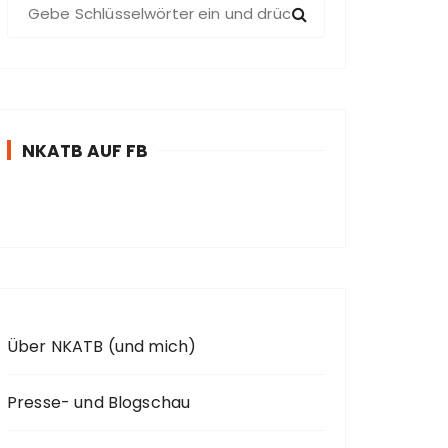
S
u
c
h
e
n
NKATB AUF FB
n
a
c
h
:
Über NKATB (und mich)
Presse- und Blogschau