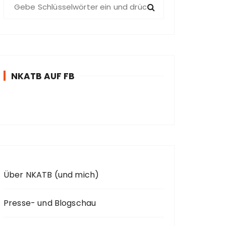
S
u
c
h
e
n
NKATB AUF FB
n
a
c
h
:
Über NKATB (und mich)
Presse- und Blogschau