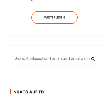
WEITERLESEN
S
u
c
h
e
n
NKATB AUF FB
n
a
c