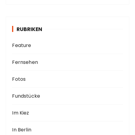
c
h
i
v
RUBRIKEN
Feature
Fernsehen
Fotos
Fundstücke
Im Kiez
In Berlin