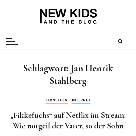
Z
u
m
I
New Kid And The Blog
Ein Väterblog. Est. 2013.
n
h
a
l
t
Schlagwort:
Jan Henrik
s
Stahlberg
p
r
i
FERNSEHEN
INTERNET
n
g
„Fikkefuchs“ auf Netflix im Stream:
e
Wie notgeil der Vater, so der Sohn
n