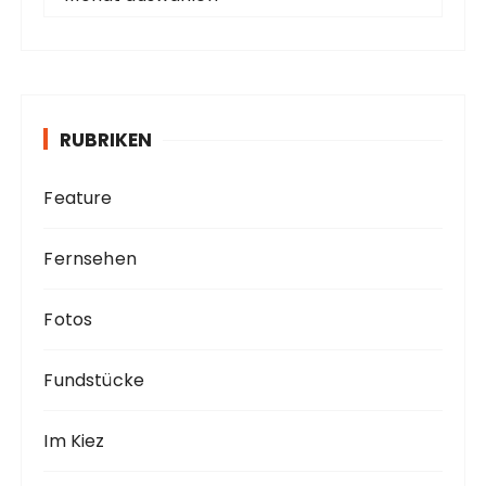
r
c
h
i
v
RUBRIKEN
Feature
Fernsehen
Fotos
Fundstücke
Im Kiez