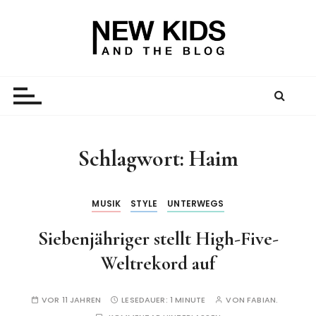
Z
u
m
I
New Kid And The Blog
Ein Väterblog. Est. 2013.
n
h
a
l
t
Schlagwort:
Haim
s
p
r
MUSIK
STYLE
UNTERWEGS
i
Siebenjähriger stellt High-Five-
n
g
Weltrekord auf
e
n
VOR 11 JAHREN
LESEDAUER:
1 MINUTE
VON
FABIAN.