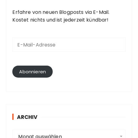
Erfahre von neuen Blogposts via E-Mail.
Kostet nichts und ist jederzeit kündbar!
E
-
M
a
i
l
Abonnieren
-
A
d
r
e
s
ARCHIV
s
e
A
Monat auswählen