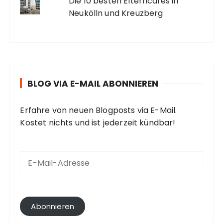
Die 10 besten Elterncafés in
Neukölln und Kreuzberg
BLOG VIA E-MAIL ABONNIEREN
Erfahre von neuen Blogposts via E-Mail.
Kostet nichts und ist jederzeit kündbar!
E
-
M
a
i
l
Abonnieren
-