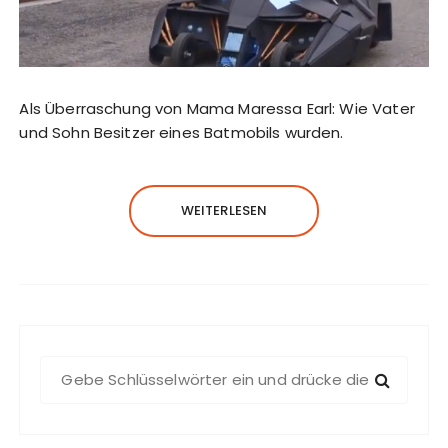
Als Überraschung von Mama Maressa Earl: Wie Vater
und Sohn Besitzer eines Batmobils wurden.
WEITERLESEN
S
u
c
h