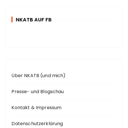
e
n
NKATB AUF FB
n
a
c
h
:
Über NKATB (und mich)
Presse- und Blogschau
Kontakt & Impressum
Datenschutzerklärung