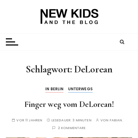
Z
u
m
I
New Kid And The Blog
Ein Väterblog. Est. 2013.
n
h
a
l
t
Schlagwort:
DeLorean
s
p
r
IN BERLIN
UNTERWEGS
i
Finger weg vom DeLorean!
n
g
e
VOR 11 JAHREN
LESEDAUER:
3 MINUTEN
VON
FABIAN.
n
2 KOMMENTARE