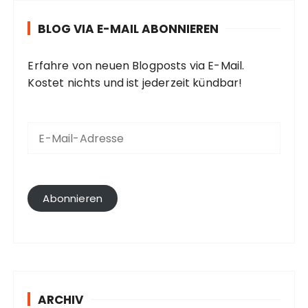
BLOG VIA E-MAIL ABONNIEREN
Erfahre von neuen Blogposts via E-Mail.
Kostet nichts und ist jederzeit kündbar!
E
-
M
a
i
l
Abonnieren
-
A
d
r
e
s
ARCHIV