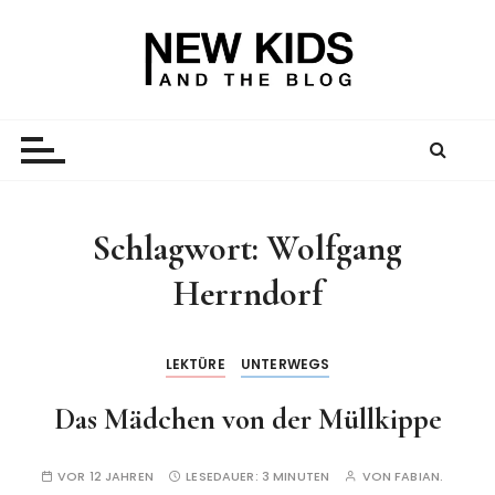
Z
u
m
I
New Kid And The Blog
Ein Väterblog. Est. 2013.
n
h
a
l
t
Schlagwort:
Wolfgang
s
Herrndorf
p
r
i
LEKTÜRE
UNTERWEGS
n
g
Das Mädchen von der Müllkippe
e
n
VOR 12 JAHREN
LESEDAUER:
3 MINUTEN
VON
FABIAN.