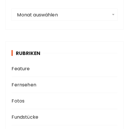
s
e
A
Monat auswählen
r
c
h
i
v
RUBRIKEN
Feature
Fernsehen
Fotos
Fundstücke