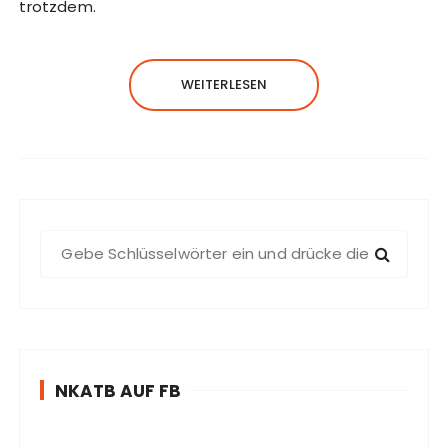
trotzdem.
WEITERLESEN
S
u
c
h
e
n
NKATB AUF FB
n
a
c