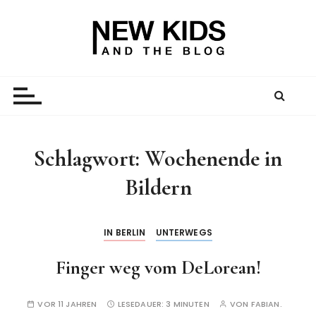
Z
u
m
I
New Kid And The Blog
Ein Väterblog. Est. 2013.
n
h
a
l
t
Schlagwort:
Wochenende in
s
Bildern
p
r
i
IN BERLIN
UNTERWEGS
n
g
Finger weg vom DeLorean!
e
n
VOR 11 JAHREN
LESEDAUER:
3 MINUTEN
VON
FABIAN.