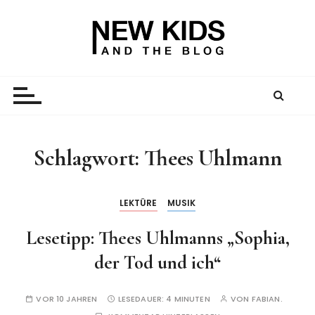
Z
u
m
I
New Kid And The Blog
Ein Väterblog. Est. 2013.
n
h
a
l
t
Schlagwort:
Thees Uhlmann
s
p
r
LEKTÜRE
MUSIK
i
Lesetipp: Thees Uhlmanns „Sophia,
n
g
der Tod und ich“
e
n
VOR 10 JAHREN
LESEDAUER:
4 MINUTEN
VON
FABIAN.