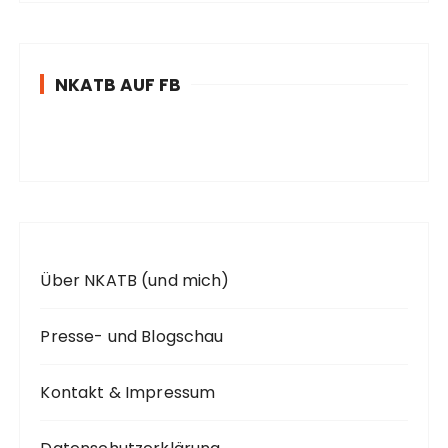
h
e
n
NKATB AUF FB
n
a
c
h
:
Über NKATB (und mich)
Presse- und Blogschau
Kontakt & Impressum