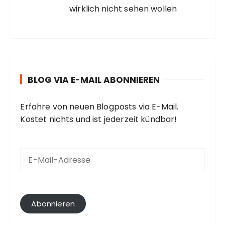
wirklich nicht sehen wollen
BLOG VIA E-MAIL ABONNIEREN
Erfahre von neuen Blogposts via E-Mail.
Kostet nichts und ist jederzeit kündbar!
E
-
M
a
i
l
Abonnieren
-