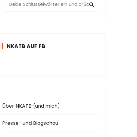
S
u
c
h
e
n
NKATB AUF FB
n
a
c
h
:
Über NKATB (und mich)
Presse- und Blogschau