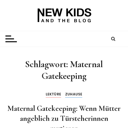
Z
u
m
I
New Kid And The Blog
Ein Väterblog. Est. 2013.
n
h
a
l
t
Schlagwort:
Maternal
s
Gatekeeping
p
r
i
LEKTÜRE
ZUHAUSE
n
g
Maternal Gatekeeping: Wenn Mütter
e
angeblich zu Türsteherinnen
n