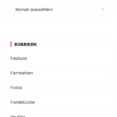
e
A
Monat auswählen
r
c
h
i
v
RUBRIKEN
Feature
Fernsehen
Fotos
Fundstücke
Im Kiez