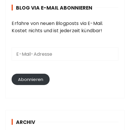
BLOG VIA E-MAIL ABONNIEREN
Erfahre von neuen Blogposts via E-Mail.
Kostet nichts und ist jederzeit kündbar!
E
-
M
a
i
l
Abonnieren
-
A
d
r
e
s
ARCHIV
s