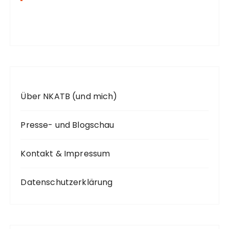
a
c
h
:
Über NKATB (und mich)
Presse- und Blogschau
Kontakt & Impressum
Datenschutzerklärung