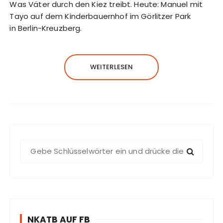
Was Väter durch den Kiez treibt. Heute: Manuel mit
Tayo auf dem Kinderbauernhof im Görlitzer Park
in Berlin-Kreuzberg.
WEITERLESEN
S
u
c
h
e
n
NKATB AUF FB
n