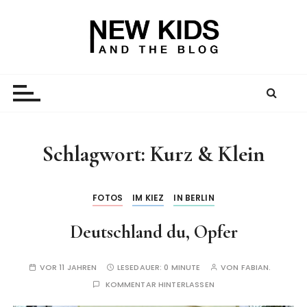
Z
u
m
I
New Kid And The Blog
Ein Väterblog. Est. 2013.
n
h
a
l
t
Schlagwort:
Kurz & Klein
s
p
r
FOTOS
IM KIEZ
IN BERLIN
i
Deutschland du, Opfer
n
g
e
VOR 11 JAHREN
LESEDAUER:
0 MINUTE
VON
FABIAN.
n
KOMMENTAR HINTERLASSEN