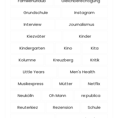
Familienurlaub
Gleichberechtigung
Grundschule
Instagram
Interview
Journalismus
Kiezväter
Kinder
Kindergarten
Kino
Kita
Kolumne
Kreuzberg
Kritik
Little Years
Men's Health
Musikexpress
Mütter
Netflix
Neukölln
Oh Mann
re:publica
Reuterkiez
Rezension
Schule