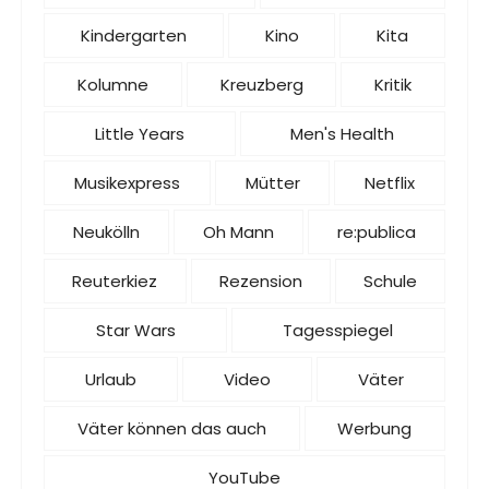
Kindergarten
Kino
Kita
Kolumne
Kreuzberg
Kritik
Little Years
Men's Health
Musikexpress
Mütter
Netflix
Neukölln
Oh Mann
re:publica
Reuterkiez
Rezension
Schule
Star Wars
Tagesspiegel
Urlaub
Video
Väter
Väter können das auch
Werbung
YouTube