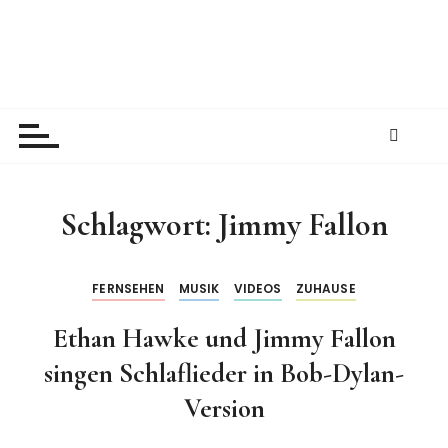
Z
u
m
I
New Kid And The Blog
Ein Väterblog. Est. 2013.
n
h
a
l
t
Schlagwort:
Jimmy Fallon
s
p
r
FERNSEHEN
MUSIK
VIDEOS
ZUHAUSE
i
Ethan Hawke und Jimmy Fallon
n
g
singen Schlaflieder in Bob-Dylan-
e
Version
n