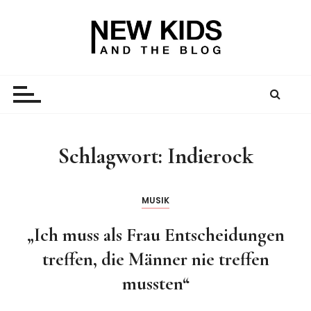
Z
u
m
I
New Kid And The Blog
Ein Väterblog. Est. 2013.
n
h
a
l
t
Schlagwort:
Indierock
s
p
r
MUSIK
i
„Ich muss als Frau Entscheidungen
n
g
treffen, die Männer nie treffen
e
mussten“
n