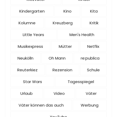
Kindergarten
Kino
Kita
Kolumne
Kreuzberg
Kritik
Little Years
Men's Health
Musikexpress
Mütter
Netflix
Neukölln
Oh Mann
re:publica
Reuterkiez
Rezension
Schule
Star Wars
Tagesspiegel
Urlaub
Video
Väter
Väter können das auch
Werbung
YouTube