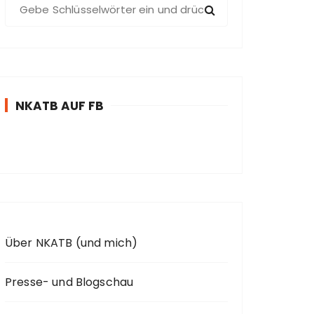
S
u
c
h
e
n
NKATB AUF FB
n
a
c
h
:
Über NKATB (und mich)
Presse- und Blogschau