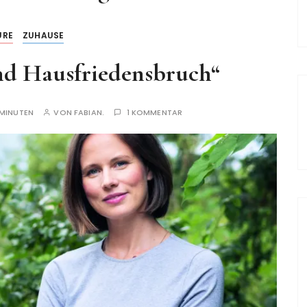
ÜRE
ZUHAUSE
nd Hausfriedensbruch“
 MINUTEN
VON
FABIAN.
1 KOMMENTAR