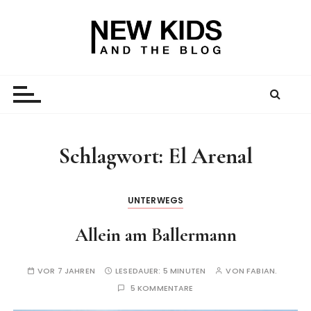
Z
u
m
I
New Kid And The Blog
Ein Väterblog. Est. 2013.
n
h
a
l
t
Schlagwort:
El Arenal
s
p
r
UNTERWEGS
i
Allein am Ballermann
n
g
e
VOR 7 JAHREN
LESEDAUER:
5 MINUTEN
VON
FABIAN.
n
5 KOMMENTARE