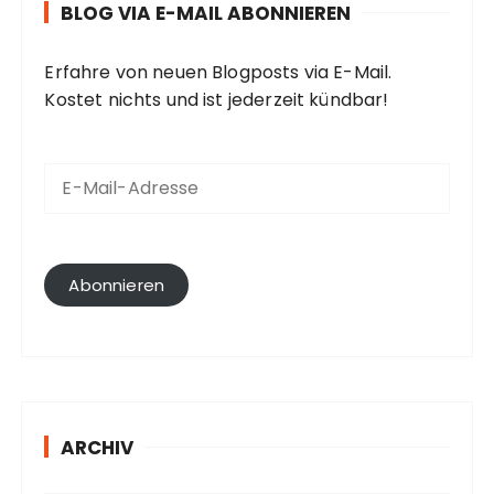
BLOG VIA E-MAIL ABONNIEREN
Erfahre von neuen Blogposts via E-Mail.
Kostet nichts und ist jederzeit kündbar!
E
-
M
a
i
l
Abonnieren
-
A
d
r
e
s
ARCHIV
s