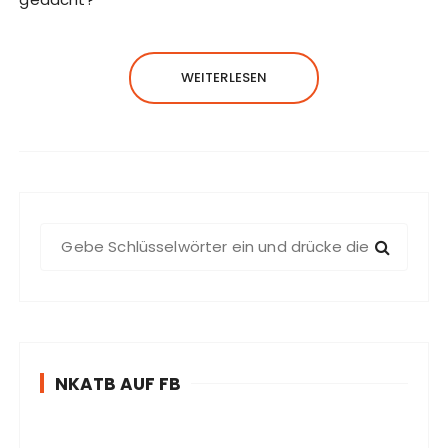
WEITERLESEN
S
u
c
h
e
n
NKATB AUF FB
n
a
c