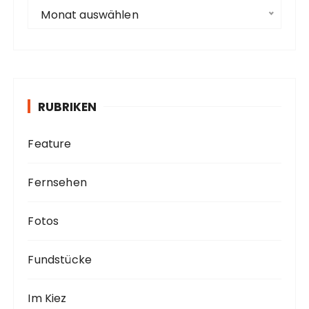
e
A
Monat auswählen
r
c
h
i
v
RUBRIKEN
Feature
Fernsehen
Fotos
Fundstücke
Im Kiez