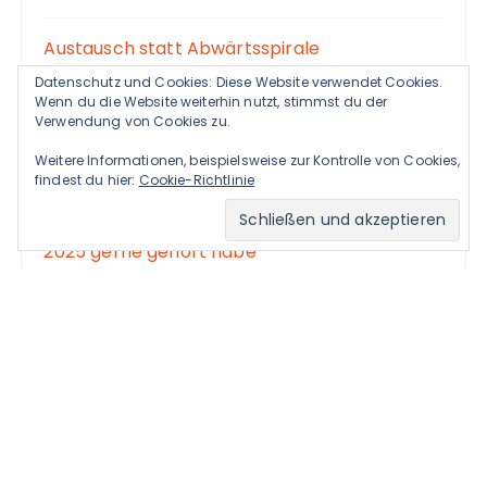
Austausch statt Abwärtsspirale
Datenschutz und Cookies: Diese Website verwendet Cookies.
Wenn du die Website weiterhin nutzt, stimmst du der
Ein paar Serien, die ich im Jahr 2025 mehr
Verwendung von Cookies zu.
oder weniger gern gesehen (und zumindest
noch nicht wieder vergessen) habe
Weitere Informationen, beispielsweise zur Kontrolle von Cookies,
findest du hier:
Cookie-Richtlinie
Drölf Podcasts, die ich neben 43 anderen
2025 gerne gehört habe