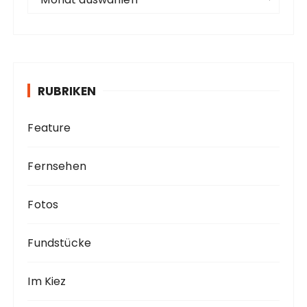
r
c
h
i
v
RUBRIKEN
Feature
Fernsehen
Fotos
Fundstücke
Im Kiez