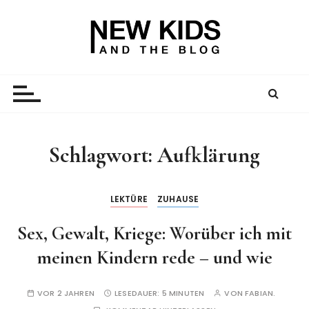
Z
u
m
I
New Kid And The Blog
Ein Väterblog. Est. 2013.
n
h
a
l
t
Schlagwort:
Aufklärung
s
p
r
LEKTÜRE
ZUHAUSE
i
Sex, Gewalt, Kriege: Worüber ich mit
n
g
meinen Kindern rede – und wie
e
n
VOR 2 JAHREN
LESEDAUER:
5 MINUTEN
VON
FABIAN.