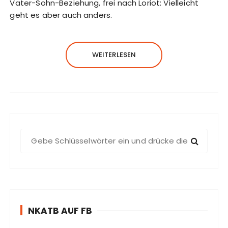
Vater-Sohn-Beziehung, frei nach Loriot: Vielleicht
geht es aber auch anders.
WEITERLESEN
S
u
c
h
e
n
NKATB AUF FB
n
a