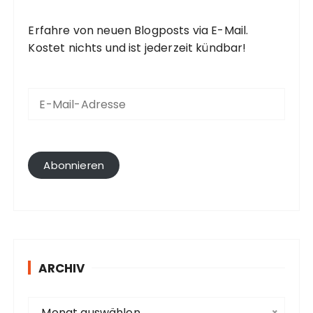
Erfahre von neuen Blogposts via E-Mail.
Kostet nichts und ist jederzeit kündbar!
E
-
M
a
i
l
Abonnieren
-
A
d
r
e
s
ARCHIV
s
e
A
Monat auswählen