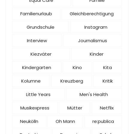
Equal Care
Familie
Familienurlaub
Gleichberechtigung
Grundschule
Instagram
Interview
Journalismus
Kiezväter
Kinder
Kindergarten
Kino
Kita
Kolumne
Kreuzberg
Kritik
Little Years
Men's Health
Musikexpress
Mütter
Netflix
Neukölln
Oh Mann
re:publica