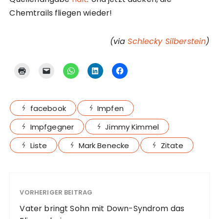
Chemtrails fliegen wieder!
(via
Schlecky Silberstein
)
facebook
Impfen
Impfgegner
Jimmy Kimmel
Liste
Mark Benecke
Zitate
VORHERIGER BEITRAG
Vater bringt Sohn mit Down-Syndrom das