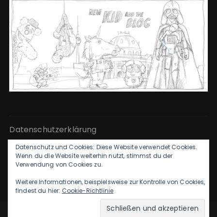
Datenschutzerklärung
Datenschutz und Cookies: Diese Website verwendet Cookies.
Kontakt & Impressum
Wenn du die Website weiterhin nutzt, stimmst du der
Verwendung von Cookies zu.
Weitere Informationen, beispielsweise zur Kontrolle von Cookies,
findest du hier:
Cookie-Richtlinie
GuCherry Blog von
Everestthemes