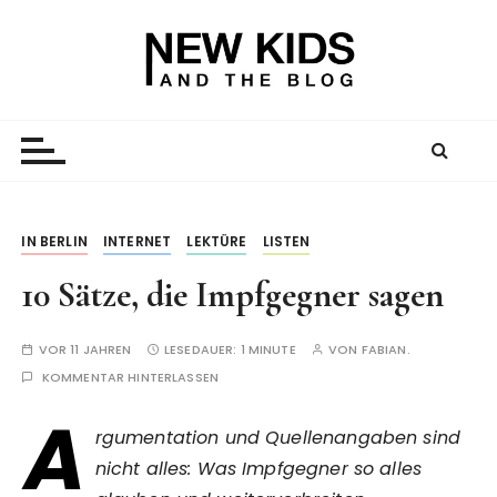
Z
u
m
I
New Kid And The Blog
Ein Väterblog. Est. 2013.
n
h
a
l
t
IN BERLIN
INTERNET
LEKTÜRE
LISTEN
s
10 Sätze, die Impfgegner sagen
p
r
i
VOR 11 JAHREN
LESEDAUER:
1 MINUTE
VON
FABIAN.
n
KOMMENTAR HINTERLASSEN
g
A
e
rgumentation und Quellenangaben sind
n
nicht alles: Was Impfgegner so alles