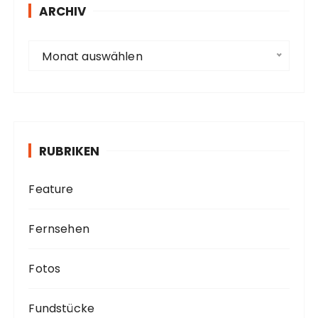
s
ARCHIV
s
e
A
Monat auswählen
r
c
h
i
v
RUBRIKEN
Feature
Fernsehen
Fotos
Fundstücke