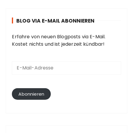
BLOG VIA E-MAIL ABONNIEREN
Erfahre von neuen Blogposts via E-Mail.
Kostet nichts und ist jederzeit kündbar!
E
-
M
a
i
l
Abonnieren
-
A
d
r
e