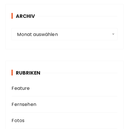
r
e
s
ARCHIV
s
e
A
Monat auswählen
r
c
h
i
v
RUBRIKEN
Feature
Fernsehen
Fotos