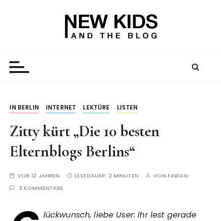
Z
u
m
I
New Kid And The Blog
Ein Väterblog. Est. 2013.
n
h
a
l
t
IN BERLIN
INTERNET
LEKTÜRE
LISTEN
s
Zitty kürt „Die 10 besten
p
r
Elternblogs Berlins“
i
n
VOR 12 JAHREN
LESEDAUER:
2 MINUTEN
VON
FABIAN.
g
3 KOMMENTARE
e
n
lückwunsch, liebe User: Ihr lest gerade