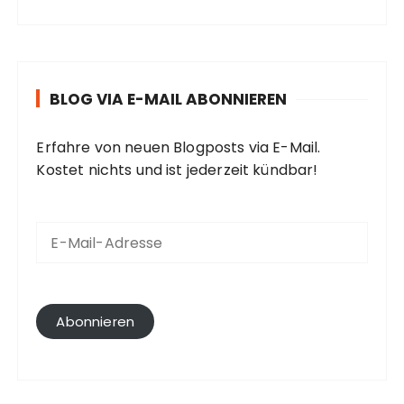
BLOG VIA E-MAIL ABONNIEREN
Erfahre von neuen Blogposts via E-Mail.
Kostet nichts und ist jederzeit kündbar!
E
-
M
a
i
l
Abonnieren
-
A
d