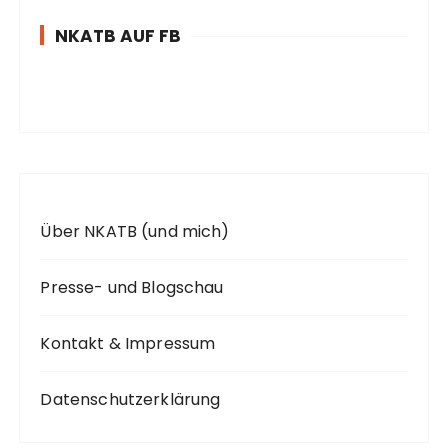
n
NKATB AUF FB
n
a
c
h
:
Über NKATB (und mich)
Presse- und Blogschau
Kontakt & Impressum
Datenschutzerklärung