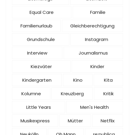
Equal Care
Familie
Familienurlaub
Gleichberechtigung
Grundschule
Instagram
Interview
Journalismus
Kiezväter
Kinder
Kindergarten
Kino
Kita
Kolumne
Kreuzberg
Kritik
Little Years
Men's Health
Musikexpress
Mütter
Netflix
Neukölln
Oh Mann
re:publica