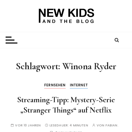
Z
u
m
I
New Kid And The Blog
Ein Väterblog. Est. 2013.
n
h
a
l
t
Schlagwort:
Winona Ryder
s
p
r
FERNSEHEN
INTERNET
i
Streaming-Tipp: Mystery-Serie
n
g
„Stranger Things“ auf Netflix
e
n
VOR 10 JAHREN
LESEDAUER:
4 MINUTEN
VON
FABIAN.