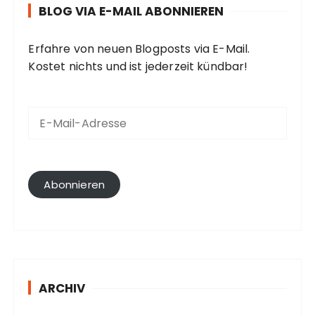
BLOG VIA E-MAIL ABONNIEREN
Erfahre von neuen Blogposts via E-Mail.
Kostet nichts und ist jederzeit kündbar!
E
-
M
a
i
l
Abonnieren
-
A
d
r
e
s
ARCHIV
s