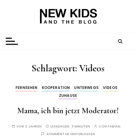
Z
u
m
I
New Kid And The Blog
Ein Väterblog. Est. 2013.
n
h
a
l
t
Schlagwort:
Videos
s
p
r
FERNSEHEN
KOOPERATION
UNTERWEGS
VIDEOS
i
ZUHAUSE
n
Mama, ich bin jetzt Moderator!
g
e
n
VOR 2 JAHREN
LESEDAUER:
3 MINUTEN
VON
FABIAN.
KOMMENTAR HINTERLASSEN