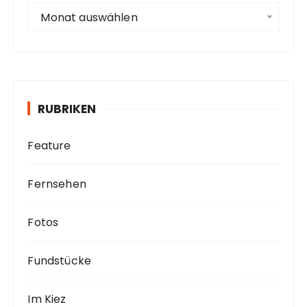
e
A
Monat auswählen
r
c
h
i
v
RUBRIKEN
Feature
Fernsehen
Fotos
Fundstücke
Im Kiez