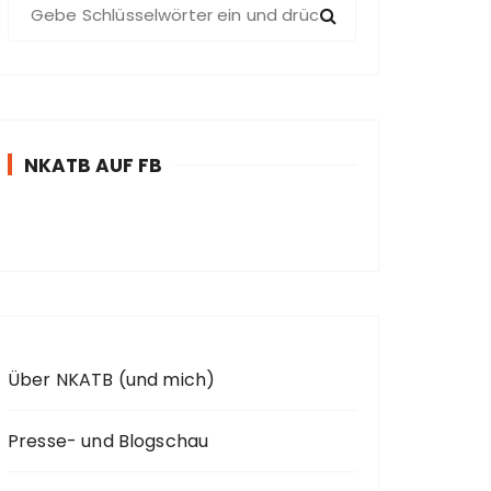
S
u
c
h
e
n
NKATB AUF FB
n
a
c
h
:
Über NKATB (und mich)
Presse- und Blogschau