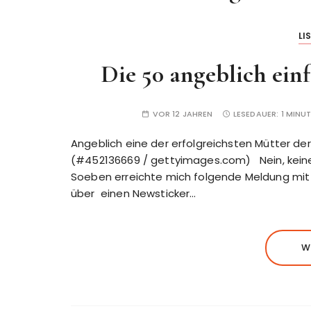
LI
Die 50 angeblich ein
VOR 12 JAHREN
LESEDAUER:
1 MINU
Angeblich eine der erfolgreichsten Mütter de
(#452136669 / gettyimages.com) Nein, keine L
Soeben erreichte mich folgende Meldung mit d
über einen Newsticker…
W