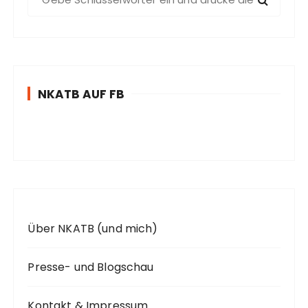
u
c
h
e
n
NKATB AUF FB
n
a
c
h
:
Über NKATB (und mich)
Presse- und Blogschau
Kontakt & Impressum