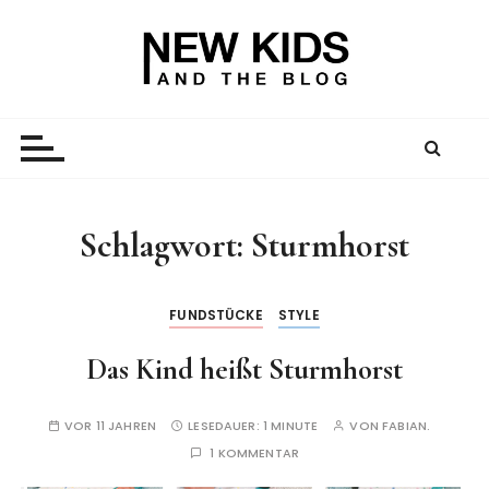
Z
u
m
I
New Kid And The Blog
Ein Väterblog. Est. 2013.
n
h
a
l
t
Schlagwort:
Sturmhorst
s
p
r
FUNDSTÜCKE
STYLE
i
Das Kind heißt Sturmhorst
n
g
e
VOR 11 JAHREN
LESEDAUER:
1 MINUTE
VON
FABIAN.
n
1 KOMMENTAR